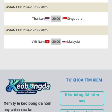
ASIAN CUP 2026
-
18/08/2026
Thái Lan
20:00
Singapore
ASIAN CUP 2026
-
19/08/2026
Việt Nam
20:00
Malaysia
TỪ KHOÁ TÌM KIẾM
Kèo bóng đá hôm
nay
Xem tỷ lệ kèo bóng đá hôm
nay chính xác tại