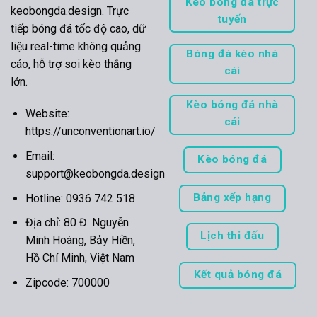
Kèo bóng đá trực
keobongda.design. Trực
tuyến
tiếp bóng đá tốc độ cao, dữ
liệu real-time không quảng
Bóng đá kèo nhà
cáo, hỗ trợ soi kèo thắng
cái
lớn.
Kèo bóng đá nhà
Website:
cái
https://unconventionart.io/
Email:
Kèo bóng đá
support@keobongda.design
Bảng xếp hạng
Hotline: 0936 742 518
Địa chỉ: 80 Đ. Nguyễn
Lịch thi đấu
Minh Hoàng, Bảy Hiền,
Hồ Chí Minh, Việt Nam
Kết quả bóng đá
Zipcode: 700000