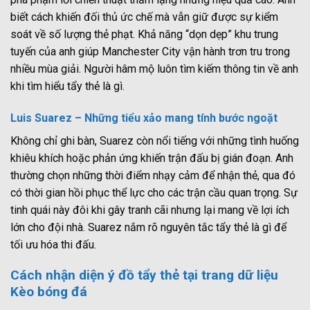
biết cách khiến đối thủ ức chế mà vẫn giữ được sự kiểm
soát về số lượng thẻ phạt. Khả năng “dọn dẹp” khu trung
tuyến của anh giúp Manchester City vận hành trơn tru trong
nhiều mùa giải. Người hâm mộ luôn tìm kiếm thông tin về anh
khi tìm hiểu tẩy thẻ là gì.
Luis Suarez – Những tiểu xảo mang tính bước ngoặt
Không chỉ ghi bàn, Suarez còn nổi tiếng với những tình huống
khiêu khích hoặc phản ứng khiến trận đấu bị gián đoạn. Anh
thường chọn những thời điểm nhạy cảm để nhận thẻ, qua đó
có thời gian hồi phục thể lực cho các trận cầu quan trọng. Sự
tinh quái này đôi khi gây tranh cãi nhưng lại mang về lợi ích
lớn cho đội nhà. Suarez nắm rõ nguyên tắc tẩy thẻ là gì để
tối ưu hóa thi đấu.
Cách nhận diện ý đồ tẩy thẻ tại trang dữ liệu
Kèo bóng đá