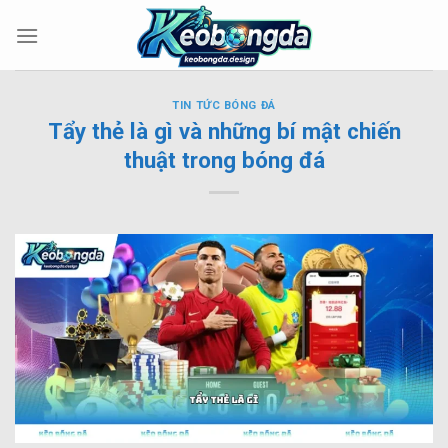
Bỏ
qua
nội
dung
TIN TỨC BÓNG ĐÁ
Tẩy thẻ là gì và những bí mật chiến
thuật trong bóng đá