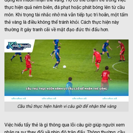
thực hiện quả ném biên, đá phạt hoặc phát bóng lên từ cầu
môn. Khi trọng tài nhắc nhở mà vẫn tiếp tục trì hoãn, một tấm
thẻ vàng là điều không thể tránh khỏi. Cách thực hiện này
thường ít gây tranh cãi về mặt đạo đức thi đấu hơn.
Cầu thủ thực hiện hành vi câu giờ để nhận thẻ vàng
Việc hiểu tẩy thẻ là gì thông qua lỗi câu giờ giúp người xem
nhận ra sự thay đổi về nhịp độ trận đấu. Thông thường, cầu