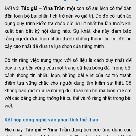
Đối với
Tác giả – Yina Trần
, một con số sai lệch có thể dẫn
đến toàn bộ bài phân tích trở nên vô giá trị. Do đó cô luôn áp
dụng quy trình kiểm tra chéo dữ liệu ít nhất ba lần trước khi
xuất bản bất kỳ nội dung nào. Sự khắt khe này đảm bảo
rằng người đọc luôn nhận được những thông tin có độ tin
cậy cao nhất để đưa ra lựa chọn của riêng mình.
Cô tin rằng việc trung thực với số liệu là cách duy nhất để
duy trì sự bền vững của một trang dữ liệu bóng đá. Trong bối
cảnh thông tin nhiễu loạn, những bài viết của cô trở thành
điểm tựa vững chắc cho người dùng tìm kiếm sự thật. Cô
không bao giờ đưa ra những dự đoán mơ hồ mà luôn đi kèm
với các bằng chứng thống kê cụ thể và rõ ràng nhất trong bài
viết.
Kết hợp công nghệ vào phân tích thể thao
Hiện nay
Tác giả – Yina Trần
đang tích cực ứng dụng các