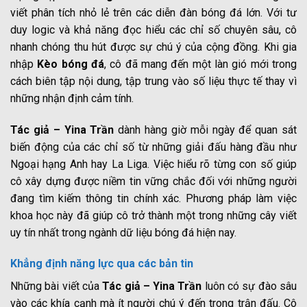
viết phân tích nhỏ lẻ trên các diễn đàn bóng đá lớn. Với tư
duy logic và khả năng đọc hiểu các chỉ số chuyên sâu, cô
nhanh chóng thu hút được sự chú ý của cộng đồng. Khi gia
nhập
Kèo bóng đá
, cô đã mang đến một làn gió mới trong
cách biên tập nội dung, tập trung vào số liệu thực tế thay vì
những nhận định cảm tính.
Tác giả – Yina Trần
dành hàng giờ mỗi ngày để quan sát
biến động của các chỉ số từ những giải đấu hàng đầu như
Ngoại hạng Anh hay La Liga. Việc hiểu rõ từng con số giúp
cô xây dựng được niềm tin vững chắc đối với những người
đang tìm kiếm thông tin chính xác. Phương pháp làm việc
khoa học này đã giúp cô trở thành một trong những cây viết
uy tín nhất trong ngành dữ liệu bóng đá hiện nay.
Khẳng định năng lực qua các bản tin
Những bài viết của
Tác giả – Yina Trần
luôn có sự đào sâu
vào các khía cạnh mà ít người chú ý đến trong trận đấu. Cô