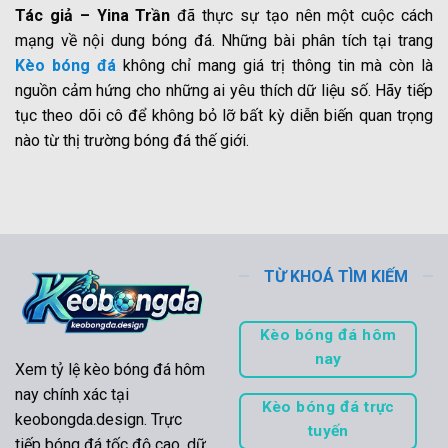
Tác giả – Yina Trần
đã thực sự tạo nên một cuộc cách
mạng về nội dung bóng đá. Những bài phân tích tại trang
Kèo bóng đá
không chỉ mang giá trị thông tin mà còn là
nguồn cảm hứng cho những ai yêu thích dữ liệu số. Hãy tiếp
tục theo dõi cô để không bỏ lỡ bất kỳ diễn biến quan trọng
nào từ thị trường bóng đá thế giới.
TỪ KHOÁ TÌM KIẾM
Kèo bóng đá hôm
nay
Xem tỷ lệ kèo bóng đá hôm
nay chính xác tại
Kèo bóng đá trực
keobongda.design. Trực
tuyến
tiếp bóng đá tốc độ cao, dữ