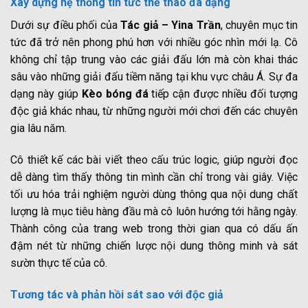
Xây dựng hệ thống tin tức thể thao đa dạng
Dưới sự điều phối của
Tác giả – Yina Trần
, chuyên mục tin
tức đã trở nên phong phú hơn với nhiều góc nhìn mới lạ. Cô
không chỉ tập trung vào các giải đấu lớn mà còn khai thác
sâu vào những giải đấu tiềm năng tại khu vực châu Á. Sự đa
dạng này giúp
Kèo bóng đá
tiếp cận được nhiều đối tượng
độc giả khác nhau, từ những người mới chơi đến các chuyên
gia lâu năm.
Cô thiết kế các bài viết theo cấu trúc logic, giúp người đọc
dễ dàng tìm thấy thông tin mình cần chỉ trong vài giây. Việc
tối ưu hóa trải nghiệm người dùng thông qua nội dung chất
lượng là mục tiêu hàng đầu mà cô luôn hướng tới hằng ngày.
Thành công của trang web trong thời gian qua có dấu ấn
đậm nét từ những chiến lược nội dung thông minh và sát
sườn thực tế của cô.
Tương tác và phản hồi sát sao với độc giả