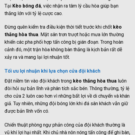
Tại
Kèo bóng đá
, việc nhận ra tâm lý cầu hòa giúp bạn
thắng lớn với tỷ lệ cược cao.
Đừng quên kiểm tra điều kiện thời tiết trước khi chốt
kèo
thắng hòa thua
. Mặt sân trơn trượt hoặc mưa lớn thường
khiến các pha phối hợp tấn công bị gián đoạn. Trong hoàn
cảnh đó, một trận hòa không bàn thắng là kịch bản rất dễ
xảy ra và mang lại lợi nhuận tốt.
Tối ưu lợi nhuận khi lựa chọn cửa đội khách
Đặt niềm tin vào đội khách trong
kèo thắng hòa thua
luôn
đòi hỏi sự bản lĩnh và phân tích sắc bén. Thông thường, tỷ lệ
cho cửa 2 luôn cao hơn vì những bất lợi về di chuyển và khán
giả. Tuy nhiên, những đội bóng lớn khi đá sân khách vẫn giữ
được bản lĩnh vốn có.
Chiến thuật phòng ngự phản công của đội khách thường là
vũ khí lợi hại nhất. Khi chủ nhà nôn nóng tấn công để ghi bàn,