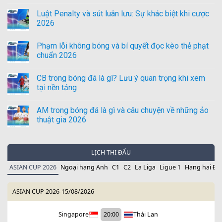
Luật Penalty và sút luân lưu: Sự khác biệt khi cược
2026
Phạm lỗi không bóng và bí quyết đọc kèo thẻ phạt
chuẩn 2026
CB trong bóng đá là gì? Lưu ý quan trọng khi xem
tại nền tảng
AM trong bóng đá là gì và câu chuyện về những ảo
thuật gia 2026
LỊCH THI ĐẤU
ASIAN CUP 2026
Ngoại hạng Anh
C1
C2
La Liga
Ligue 1
Hạng hai Đứ
ASIAN CUP 2026
-
15/08/2026
Singapore
20:00
Thái Lan