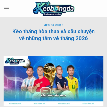
Bỏ
qua
nội
dung
MẸO CÁ CƯỢC
Kèo thắng hòa thua và câu chuyện
về những tấm vé thắng 2026