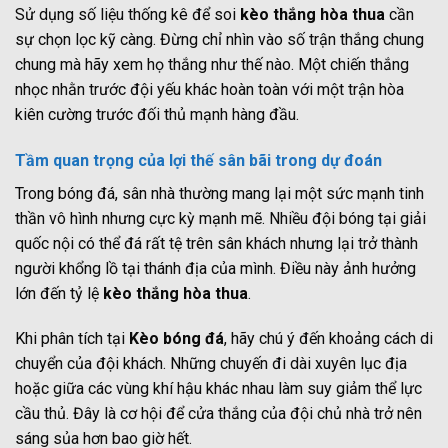
Sử dụng số liệu thống kê để soi
kèo thắng hòa thua
cần
sự chọn lọc kỹ càng. Đừng chỉ nhìn vào số trận thắng chung
chung mà hãy xem họ thắng như thế nào. Một chiến thắng
nhọc nhằn trước đội yếu khác hoàn toàn với một trận hòa
kiên cường trước đối thủ mạnh hàng đầu.
Tầm quan trọng của lợi thế sân bãi trong dự đoán
Trong bóng đá, sân nhà thường mang lại một sức mạnh tinh
thần vô hình nhưng cực kỳ mạnh mẽ. Nhiều đội bóng tại giải
quốc nội có thể đá rất tệ trên sân khách nhưng lại trở thành
người khổng lồ tại thánh địa của mình. Điều này ảnh hưởng
lớn đến tỷ lệ
kèo thắng hòa thua
.
Khi phân tích tại
Kèo bóng đá
, hãy chú ý đến khoảng cách di
chuyển của đội khách. Những chuyến đi dài xuyên lục địa
hoặc giữa các vùng khí hậu khác nhau làm suy giảm thể lực
cầu thủ. Đây là cơ hội để cửa thắng của đội chủ nhà trở nên
sáng sủa hơn bao giờ hết.