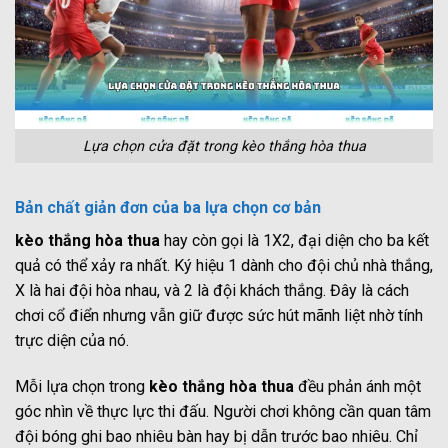
Lựa chọn cửa đặt trong kèo thắng hòa thua
Bản chất giản đơn của ba lựa chọn cơ bản
kèo thắng hòa thua
hay còn gọi là 1X2, đại diện cho ba kết
quả có thể xảy ra nhất. Ký hiệu 1 dành cho đội chủ nhà thắng,
X là hai đội hòa nhau, và 2 là đội khách thắng. Đây là cách
chơi cổ điển nhưng vẫn giữ được sức hút mãnh liệt nhờ tính
trực diện của nó.
Mỗi lựa chọn trong
kèo thắng hòa thua
đều phản ánh một
góc nhìn về thực lực thi đấu. Người chơi không cần quan tâm
đội bóng ghi bao nhiêu bàn hay bị dẫn trước bao nhiêu. Chỉ