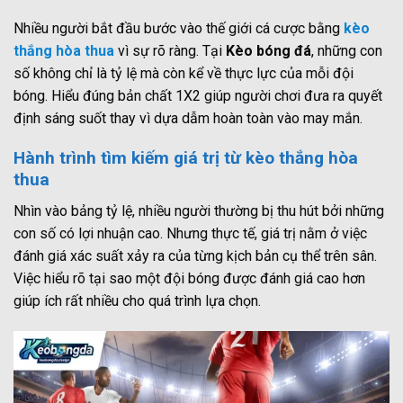
Nhiều người bắt đầu bước vào thế giới cá cược bằng
kèo
thắng hòa thua
vì sự rõ ràng. Tại
Kèo bóng đá
, những con
số không chỉ là tỷ lệ mà còn kể về thực lực của mỗi đội
bóng. Hiểu đúng bản chất 1X2 giúp người chơi đưa ra quyết
định sáng suốt thay vì dựa dẫm hoàn toàn vào may mắn.
Hành trình tìm kiếm giá trị từ kèo thắng hòa
thua
Nhìn vào bảng tỷ lệ, nhiều người thường bị thu hút bởi những
con số có lợi nhuận cao. Nhưng thực tế, giá trị nằm ở việc
đánh giá xác suất xảy ra của từng kịch bản cụ thể trên sân.
Việc hiểu rõ tại sao một đội bóng được đánh giá cao hơn
giúp ích rất nhiều cho quá trình lựa chọn.