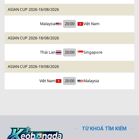
ASIAN CUP 2026
-
16/08/2026
Malaysia
20:00
Việt Nam
ASIAN CUP 2026
-
18/08/2026
Thái Lan
20:00
Singapore
ASIAN CUP 2026
-
19/08/2026
Việt Nam
20:00
Malaysia
TỪ KHOÁ TÌM KIẾM